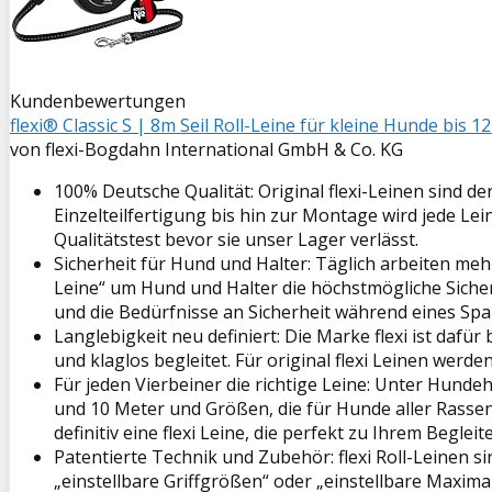
Kundenbewertungen
flexi® Classic S | 8m Seil Roll-Leine für kleine Hunde bis
von flexi-Bogdahn International GmbH & Co. KG
100% Deutsche Qualität: Original flexi-Leinen sind 
Einzelteilfertigung bis hin zur Montage wird jede Le
Qualitätstest bevor sie unser Lager verlässt.
Sicherheit für Hund und Halter: Täglich arbeiten me
Leine“ um Hund und Halter die höchstmögliche Siche
und die Bedürfnisse an Sicherheit während eines S
Langlebigkeit neu definiert: Die Marke flexi ist dafü
und klaglos begleitet. Für original flexi Leinen werde
Für jeden Vierbeiner die richtige Leine: Unter Hundeha
und 10 Meter und Größen, die für Hunde aller Rassen
definitiv eine flexi Leine, die perfekt zu Ihrem Begleit
Patentierte Technik und Zubehör: flexi Roll-Leinen si
„einstellbare Griffgrößen“ oder „einstellbare Maxima