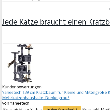
Jede Katze braucht einen Kratz
Kundenbewertungen
Yaheetech 139 cm Kratzbaum für Kleine und Mittelgroße Ka
Mehrkatzenhaushalte, Dunkelgrau*
von Yaheetech
Preis nicht verfügbar
Preis inkl. MwS
In den Warenkorb*