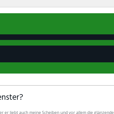
nster?
er er liebt auch meine Scheiben und vor allem die glänzende