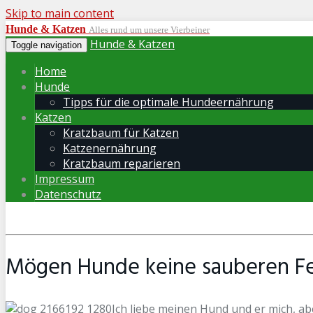
Skip to main content
Hunde & Katzen
Alles rund um unsere Vierbeiner
Hunde & Katzen
Toggle navigation
Home
Hunde
Tipps für die optimale Hundeernährung
Katzen
Kratzbaum für Katzen
Katzenernährung
Kratzbaum reparieren
Impressum
Datenschutz
Mögen Hunde keine sauberen Fe
Ich liebe meinen Hund und er mich, ab