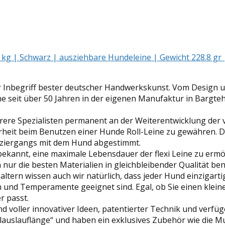
 12 kg | Schwarz | ausziehbare Hundeleine | Gewicht 228.8 gr
der Inbegriff bester deutscher Handwerkskunst. Vom Design u
ine seit über 50 Jahren in der eigenen Manufaktur in Bargt
hrere Spezialisten permanent an der Weiterentwicklung der
rheit beim Benutzen einer Hunde Roll-Leine zu gewähren. D
paziergangs mit dem Hund abgestimmt.
r bekannt, eine maximale Lebensdauer der flexi Leine zu erm
n nur die besten Materialien in gleichbleibender Qualität ben
ltern wissen auch wir natürlich, dass jeder Hund einzigartig
 und Temperamente geeignet sind. Egal, ob Sie einen kleine
er passt.
nd voller innovativer Ideen, patentierter Technik und verfü
lauslauflänge“ und haben ein exklusives Zubehör wie die Mul