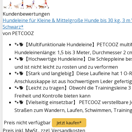
Kundenbewertungen
Hundeleine für Kleine & Mittelgroße Hunde bis 30 kg, 3 m 
Schwarz*
von PETCOOZ
🐾🐕【Multifunktionale Hundeleine】PETCOOZ multifunk
Hundeleinenlänge: 1,5 bis 3 Meter, Durchmesser 2 cm.
🐾🐕【Hochwertige Hundeleine】Die Schleppleine best
und ist nicht leicht zu rosten und zu verformen
🐾🐕【Stark und langlebig】Diese Laufleine hat 1 O-Ri
Anschlusskappe ist aus hochwertigem Leder gefertigt.
🐾🐕【Leicht zu tragen】Obwohl die Trainingsleine 3 M
Freiheit und Kontrolle bieten kann
🐾🐕【Vielseitig einsetzbar】 PETCOOZ verstellbare Jog
Straßen zum Wandern, Laufen, Schwimmen, Training,
Preis nicht verfügbar
Jetzt kaufen*
Preis inkl. MwSt., zzgl. Versandkosten